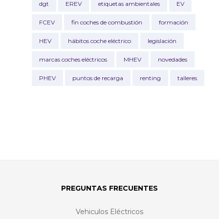
dgt
EREV
etiquetas ambientales
EV
FCEV
fin coches de combustión
formación
HEV
hábitos coche eléctrico
legislación
marcas coches eléctricos
MHEV
novedades
PHEV
puntos de recarga
renting
talleres
PREGUNTAS FRECUENTES
Vehiculos Eléctricos