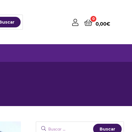
0
Buscar
0,00
€