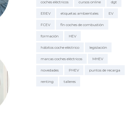
coches eléctricos
cursos online
dgt
EREV
etiquetas ambientales
EV
FCEV
fin coches de combustión
formación
HEV
hábitos coche eléctrico
legislación
marcas coches eléctricos
MHEV
novedades
PHEV
puntos de recarga
renting
talleres