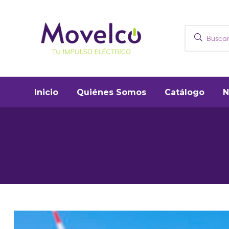
Movelco
Puntos
Inicio
Quiénes Somos
Catálogo
N
de
recarga
y
vehículos
eléctricos