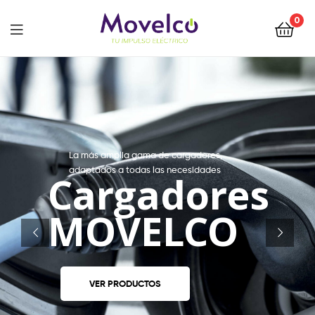
0
Movelco