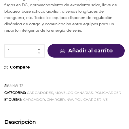
fugas en DC, aprovechamiento de excedente solar, llave de
bloqueo, base schuco auxiliar, diversas longitudes de
manguera, etc. Todos los equipos disponen de regulación
dinámica de carga y comunicación entre equipos para un
reparto inteligente de la energía de serie.
Añadir al carrito
Compare
SKU:
NW-T2
CATEGORÍAS:
CARGADORES
,
MOVELCO CANARIAS
,
POLICHARGER
ETIQUETAS:
CARGADOR
,
CHARGER
,
NW
,
POLICHARGER
,
VE
Descripción