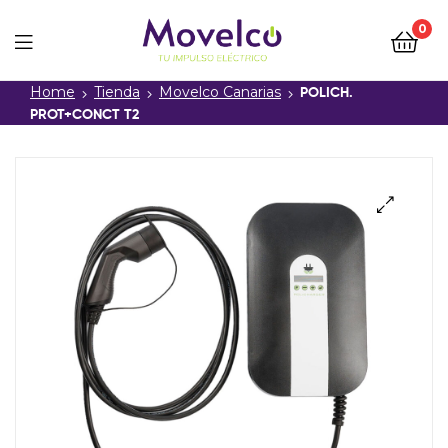
0
Movelco
Home
Tienda
Movelco Canarias
POLICH.
PROT+CONCT T2