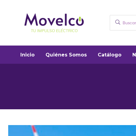
Movelco
Puntos
Inicio
Quiénes Somos
Catálogo
N
de
recarga
y
vehículos
eléctricos