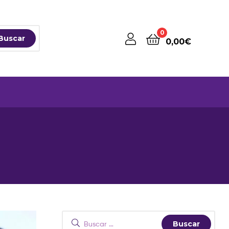
0
Buscar
0,00
€