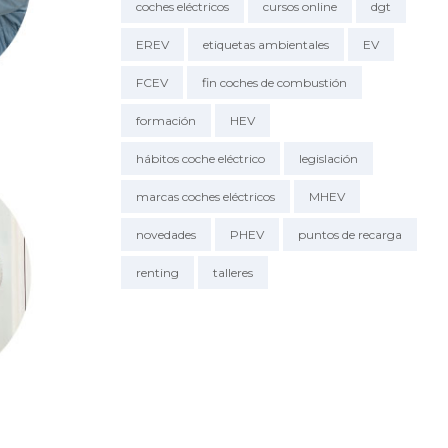
coches eléctricos
cursos online
dgt
EREV
etiquetas ambientales
EV
FCEV
fin coches de combustión
formación
HEV
hábitos coche eléctrico
legislación
marcas coches eléctricos
MHEV
novedades
PHEV
puntos de recarga
renting
talleres