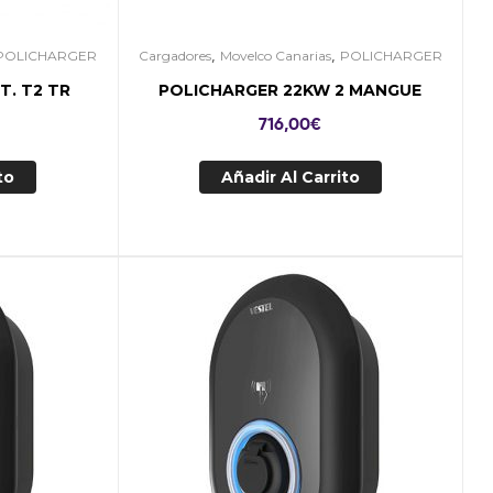
,
,
POLICHARGER
Cargadores
Movelco Canarias
POLICHARGER
T. T2 TR
POLICHARGER 22KW 2 MANGUE
716,00
€
to
Añadir Al Carrito