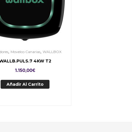
,
,
dores
Movelco Canarias
WALLBOX
WALLB.PULS.7 4KW T2
1.150,00
€
Añadir Al Carrito