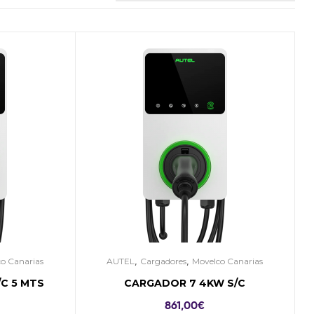
,
,
o Canarias
AUTEL
Cargadores
Movelco Canarias
C 5 MTS
CARGADOR 7 4KW S/C
861,00
€