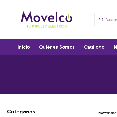
Movelco
Puntos
Inicio
Quiénes Somos
Catálogo
N
de
recarga
y
vehículos
eléctricos
Categorías
Mostrando to