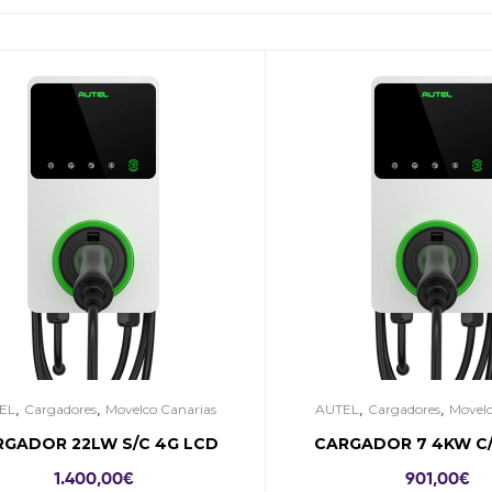
,
,
,
,
EL
Cargadores
Movelco Canarias
AUTEL
Cargadores
Movelc
RGADOR 22LW S/C 4G LCD
CARGADOR 7 4KW C/
1.400,00
€
901,00
€