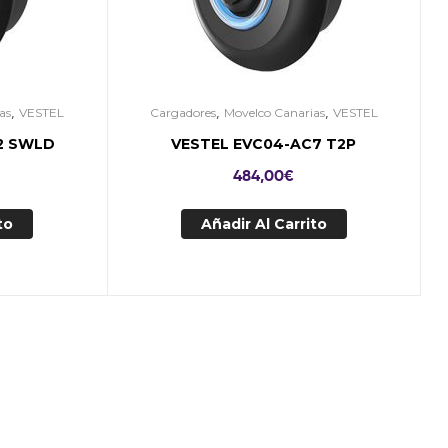
,
,
,
as
VESTEL
Cargadores
Movelco Canarias
VESTEL
2 SWLD
VESTEL EVC04-AC7 T2P
484,00
€
to
Añadir Al Carrito