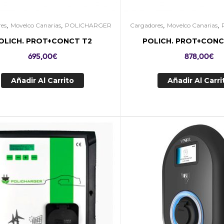
,
,
,
,
es
Movelco Canarias
POLICHARGER
Cargadores
Movelco Canarias
OLICH. PROT+CONCT T2
POLICH. PROT+CONC
695,00
€
878,00
€
Añadir Al Carrito
Añadir Al Carri