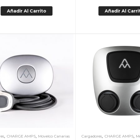
Añadir Al Carrito
Añadir Al Carri
,
,
,
,
es
CHARGE AMPS
Movelco Canarias
Cargadores
CHARGE AMPS
M