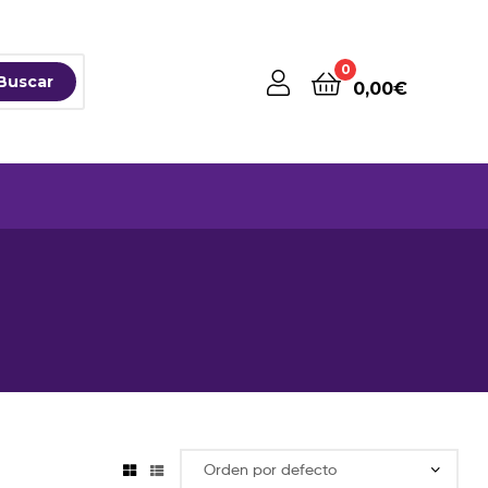
0
Buscar
0,00
€