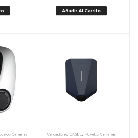
to
Añadir Al Carrito
,
,
ovelco Canarias
Cargadores
EASEE
Movelco Canarias