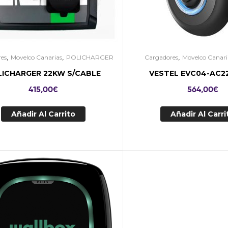
,
,
,
es
Movelco Canarias
POLICHARGER
Cargadores
Movelco Canari
LICHARGER 22KW S/CABLE
VESTEL EVC04-AC2
415,00
€
564,00
€
Añadir Al Carrito
Añadir Al Carri