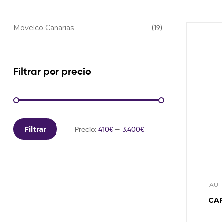
Movelco Canarias
(19)
Filtrar por precio
Filtrar
Precio:
410€
—
3.400€
AUT
CA