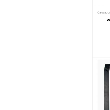
Cargador
P