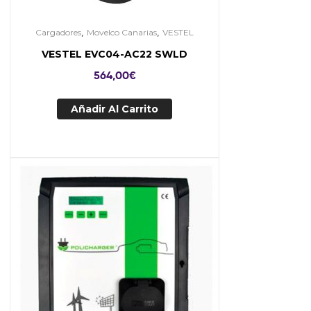
,
,
Cargadores
Movelco Canarias
VESTEL
VESTEL EVC04-AC22 SWLD
564,00
€
Añadir Al Carrito