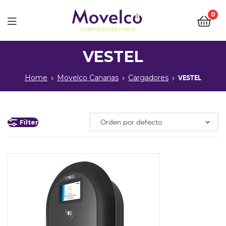
0
Movelco
VESTEL
Home
Movelco Canarias
Cargadores
VESTEL
Filter